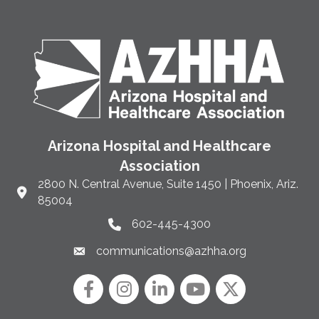
Arizona Hospital and Healthcare
Association
2800 N. Central Avenue, Suite 1450 | Phoenix, Ariz.
Link to Google Maps and address
85004
602-445-4300
Phone link and icon
communications@azhha.org
Email link and icon
Facebook
Instagram icon
LinkedIn
YouTube icon
Twitter