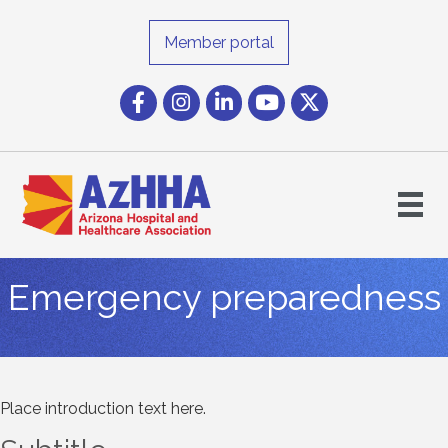
Member portal
Facebook
Instagram icon
LinkedIn
YouTube icon
Twitter
Emergency preparedness
Place introduction text here.